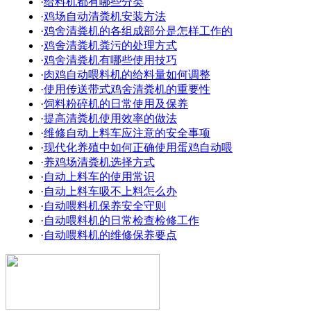
·
给料机都有哪些分类
·
鸡场自动清粪机安装方法
·
鸡舍清粪机的各组成部分是怎样工作的
·
鸡舍清粪机粪污的处理方式
·
鸡舍清粪机有哪些使用技巧
·
肉鸡自动喂料机的给料量如何调整
·
使用传送带式鸡舍清粪机的重要性
·
饲料粉碎机的日常使用及保养
·
提高清粪机使用效率的做法
·
维修自动上料车应注意的安全事项
·
现代化养殖中如何正确使用蛋鸡自动喂
·
养鸡场清粪机选择方式
·
自动上料车的使用常识
·
自动上料车吸不上料怎么办
·
自动喂料机保养安全守则
·
自动喂料机的日常检查检修工作
·
自动喂料机的维修保养要点