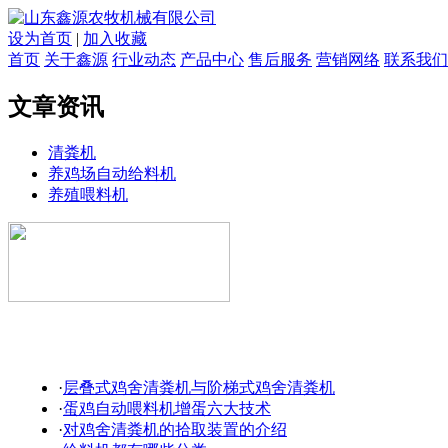
设为首页
|
加入收藏
首页
关于鑫源
行业动态
产品中心
售后服务
营销网络
联系我们
文章资讯
清粪机
养鸡场自动给料机
养殖喂料机
·
层叠式鸡舍清粪机与阶梯式鸡舍清粪机
·
蛋鸡自动喂料机增蛋六大技术
·
对鸡舍清粪机的拾取装置的介绍