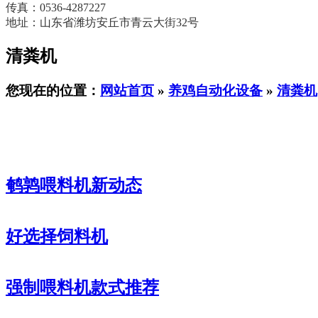
传真：0536-4287227
地址：山东省潍坊安丘市青云大街32号
清粪机
您现在的位置：
网站首页
»
养鸡自动化设备
»
清粪机
鹌鹑喂料机新动态
好选择饲料机
强制喂料机款式推荐