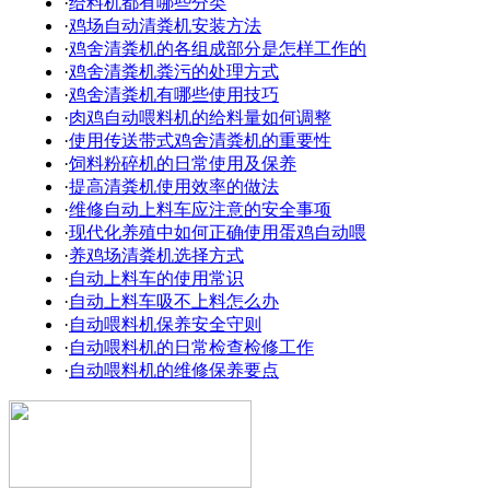
·
给料机都有哪些分类
·
鸡场自动清粪机安装方法
·
鸡舍清粪机的各组成部分是怎样工作的
·
鸡舍清粪机粪污的处理方式
·
鸡舍清粪机有哪些使用技巧
·
肉鸡自动喂料机的给料量如何调整
·
使用传送带式鸡舍清粪机的重要性
·
饲料粉碎机的日常使用及保养
·
提高清粪机使用效率的做法
·
维修自动上料车应注意的安全事项
·
现代化养殖中如何正确使用蛋鸡自动喂
·
养鸡场清粪机选择方式
·
自动上料车的使用常识
·
自动上料车吸不上料怎么办
·
自动喂料机保养安全守则
·
自动喂料机的日常检查检修工作
·
自动喂料机的维修保养要点