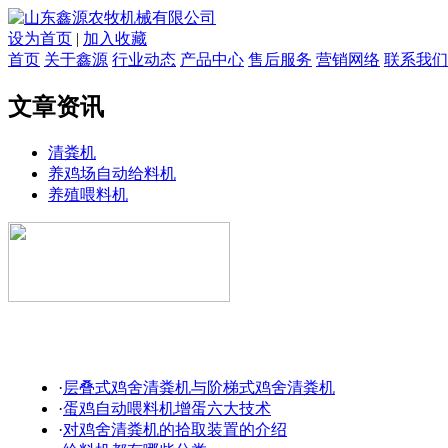
设为首页
|
加入收藏
首页
关于鑫源
行业动态
产品中心
售后服务
营销网络
联系我们
文章资讯
清粪机
养鸡场自动给料机
养殖喂料机
·
层叠式鸡舍清粪机与阶梯式鸡舍清粪机
·
蛋鸡自动喂料机增蛋六大技术
·
对鸡舍清粪机的拾取装置的介绍